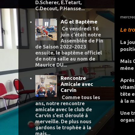
D.Scherer, E.Tetart,
C.Decout, P.Hansse...
mercred
AG et Baptême
Ce vendredi 16
Le tr
juin c'était notre
Assemblée de Fin
La jo
de Saison 2022-2023
positi
ensuite, le baptême officiel
de notre salle au nom de
Mais 
Maurice DU...
mène 
Rencontre
Après
Amicale avec
vitam
Carvin
tête 
Comme tous les
à la m
ans, notre rencontre
amicale avec le club de
Une t
Carvin s'est déroulé à
organ
merveille. De plus nous
gardons le trophée à la
mais...