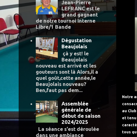
Jean-Pierre
LEFRANC est le
grand gagnant
de notre tournoi interne
Libre/1 Bande
Dégustation
Beaujolais
çà y est! le
Beaujolais
nouveau est arrivé et les
gouteurs sont là Alors,il a
quel goût,cette année,le
Beaujolais nouveau?
Ben,faut pas dem...
Notre a
Assemblée
consacr
générale de
au Club
début de saison
et tenu
2024/2025
caractè
La séance s'est déroulée
tous qu
dans une ambiance