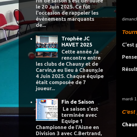
fin de saison s'est déroulée
le 20 Juin 2025. Ce fût
l'occasion de rappeler les
évènements marquants
dimanc
de...
Tourn
Trophée JC
HAVET 2025
C'est 
Cette année ,la
Pensez
rencontre entre
les clubs de Chauny et de
Résult
Carvin,a eu lieu à Chauny,le
4 Juin 2025. Chaque équipe
était composée de 7
joueur...
mardi 
Fin de Saison
La saison s'est
C'est
terminée avec
Equipe 1
Chaun
Championne de l'Aisne en
Division 3 avec C.Bertrand,