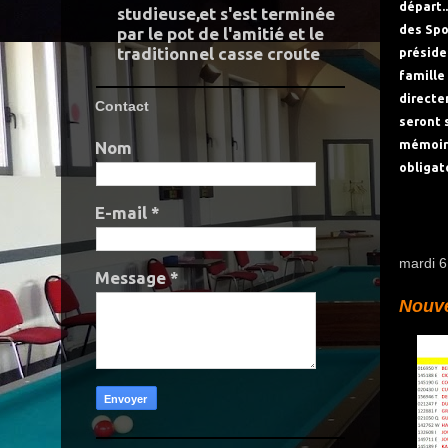
départ.
studieuse,et s'est terminée
des Spo
par le pot de l'amitié et le
traditionnel casse croute
préside
famille
directe
Contact
seront 
mémoire
Nom
obligato
E-mail
*
mardi 
Message
*
Nouve